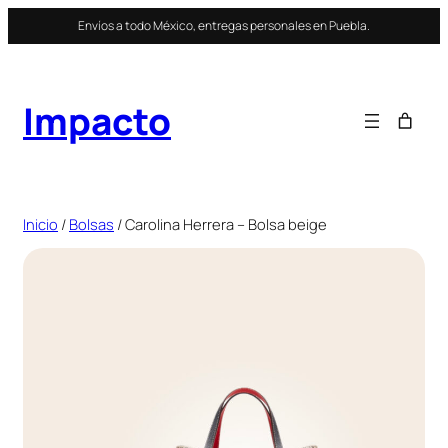
Saltar
Envíos a todo México, entregas personales en Puebla.
al
contenido
Impacto
Inicio
/
Bolsas
/ Carolina Herrera – Bolsa beige