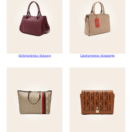
Bottega Veneta – Bolsa roja
Carolina Herrera – Bolsa beige