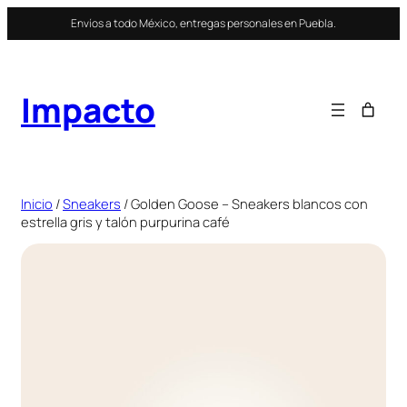
Saltar
Envíos a todo México, entregas personales en Puebla.
al
contenido
Impacto
Inicio
/
Sneakers
/ Golden Goose – Sneakers blancos con
estrella gris y talón purpurina café