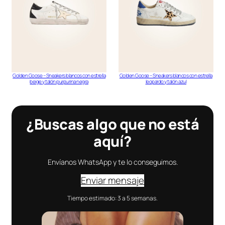
Golden Goose – Sneakers blancos con estrella
Golden Goose – Sneakers blancos con estrella
beige y talón purpurina negra
leopardo y talón azul
¿Buscas algo que no está
aquí?
Envíanos WhatsApp y te lo conseguimos.
Enviar mensaje
Tiempo estimado: 3 a 5 semanas.