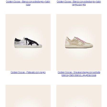
Golden Goose – Blanco con estrella gris y talón
Golden Goose – Blanco con estrella roja y talón
rosa
negro con gris
Golden Goose – Plateado con negro
Golden Goose – Sneakers beige con estrella
blanca y talón blanco, agujetas rosas