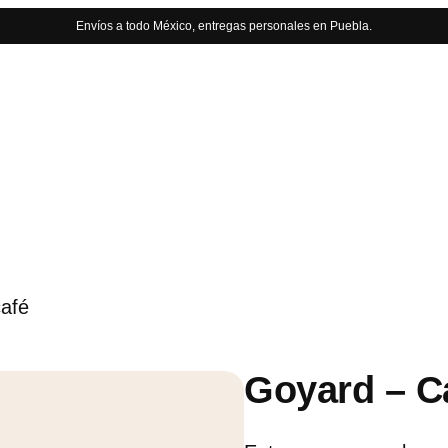
Envíos a todo México, entregas personales en Puebla.
café
Goyard – Ca