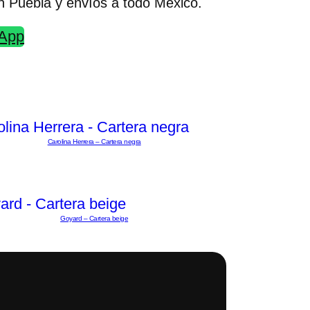
n Puebla y envíos a todo México.
sApp
Carolina Herrera – Cartera negra
Goyard – Cartera beige