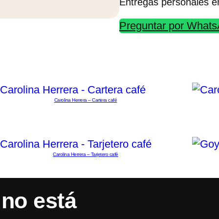
Entregas personales e
Preguntar por What
Carolina Herrera – Cartera café
Carolina Herrera – Tarjetero café
no está