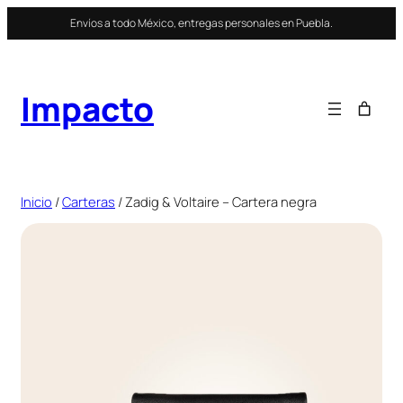
Saltar
Envíos a todo México, entregas personales en Puebla.
al
contenido
Impacto
Inicio
/
Carteras
/ Zadig & Voltaire – Cartera negra