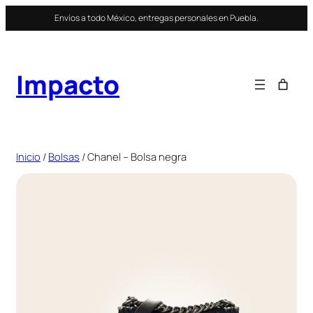
Saltar
Envíos a todo México, entregas personales en Puebla.
al
contenido
Impacto
Inicio
/
Bolsas
/ Chanel – Bolsa negra