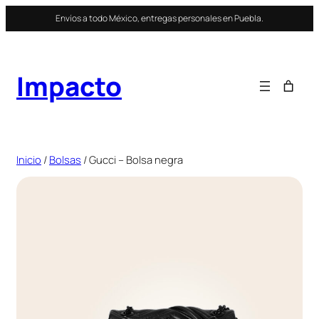
Saltar
Envíos a todo México, entregas personales en Puebla.
al
contenido
Impacto
Inicio
/
Bolsas
/ Gucci – Bolsa negra