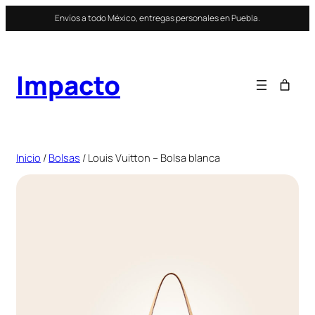
Saltar
Envíos a todo México, entregas personales en Puebla.
al
contenido
Impacto
Inicio
/
Bolsas
/ Louis Vuitton – Bolsa blanca