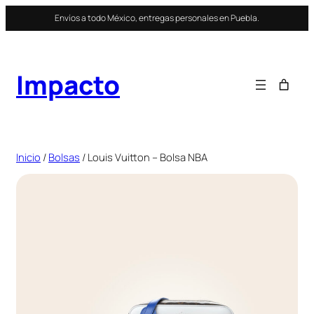
Saltar
Envíos a todo México, entregas personales en Puebla.
al
contenido
Impacto
Inicio
/
Bolsas
/ Louis Vuitton – Bolsa NBA