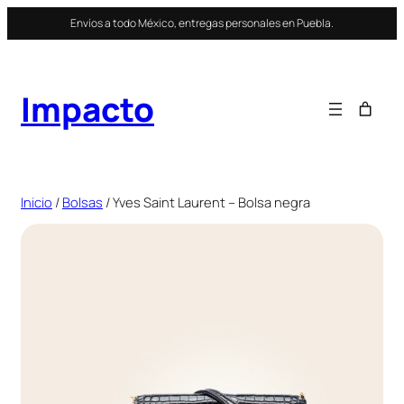
Saltar
Envíos a todo México, entregas personales en Puebla.
al
contenido
Impacto
Inicio
/
Bolsas
/ Yves Saint Laurent – Bolsa negra