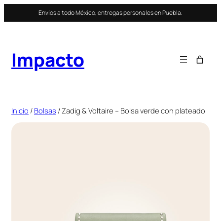
Saltar
Envíos a todo México, entregas personales en Puebla.
al
contenido
Impacto
Inicio
/
Bolsas
/ Zadig & Voltaire – Bolsa verde con plateado