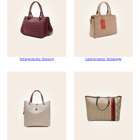
Bottega Veneta – Bolsa roja
Carolina Herrera – Bolsa beige